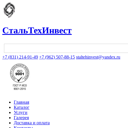
СтальТехИнвест
+7 (831) 214-91-49
+7 (962) 507-88-15
staltehinvest@yandex.ru
Главная
Каталог
Услуги
Галерея
Доставка и оплата
Контакты