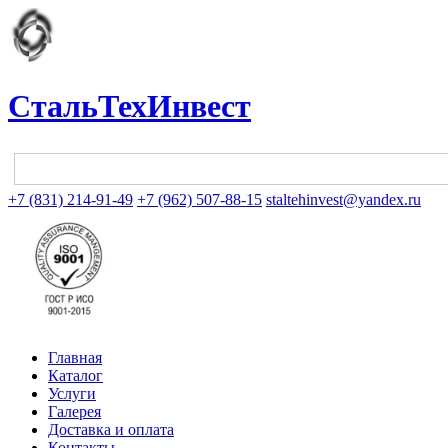
СтальТехИнвест
+7 (831) 214-91-49
+7 (962) 507-88-15
staltehinvest@yandex.ru
Главная
Каталог
Услуги
Галерея
Доставка и оплата
Контакты