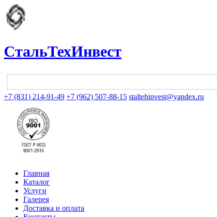
СтальТехИнвест
+7 (831) 214-91-49
+7 (962) 507-88-15
staltehinvest@yandex.ru
Главная
Каталог
Услуги
Галерея
Доставка и оплата
Контакты