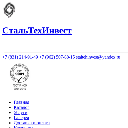
СтальТехИнвест
+7 (831) 214-91-49
+7 (962) 507-88-15
staltehinvest@yandex.ru
Главная
Каталог
Услуги
Галерея
Доставка и оплата
Контакты