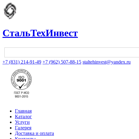
СтальТехИнвест
+7 (831) 214-91-49
+7 (962) 507-88-15
staltehinvest@yandex.ru
Главная
Каталог
Услуги
Галерея
Доставка и оплата
Контакты