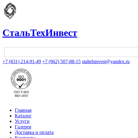
СтальТехИнвест
+7 (831) 214-91-49
+7 (962) 507-88-15
staltehinvest@yandex.ru
Главная
Каталог
Услуги
Галерея
Доставка и оплата
Контакты