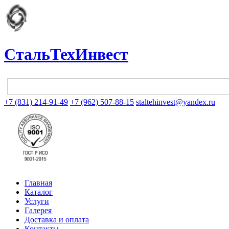
СтальТехИнвест
+7 (831) 214-91-49
+7 (962) 507-88-15
staltehinvest@yandex.ru
Главная
Каталог
Услуги
Галерея
Доставка и оплата
Контакты