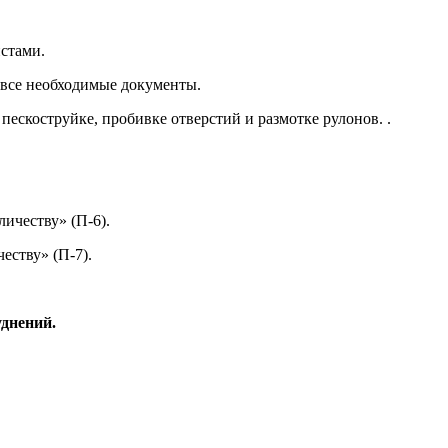
истами
.
 все
необходимые документы
.
пескоструйке, пробивке отверстий и размотке рулонов.
.
ичеству» (П-6).
еству» (П-7).
днений.