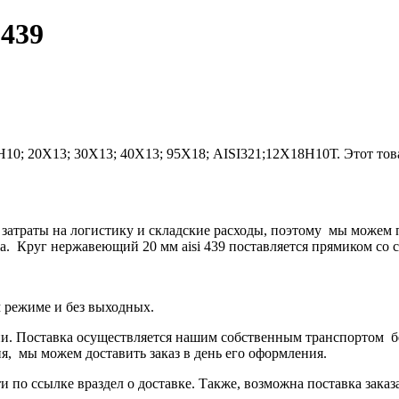
 439
Н10; 20Х13; 30Х13; 40Х13; 95Х18; AISI321;12Х18Н10Т
.
Этот тов
 затраты на логистику и складские расходы, поэтому мы можем
а.
Круг нержавеющий 20 мм aisi 439
поставляется прямиком со ск
м режиме и без выходных.
. Поставка осуществляется нашим собственным транспортом бе
ня, мы можем доставить заказ в день его оформления.
и по ссылке в
раздел о доставке
.
Также, возможна поставка заказ