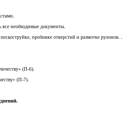
истами
.
ь все
необходимые документы
.
пескоструйке, пробивке отверстий и размотке рулонов.
.
ичеству» (П-6).
еству» (П-7).
днений.