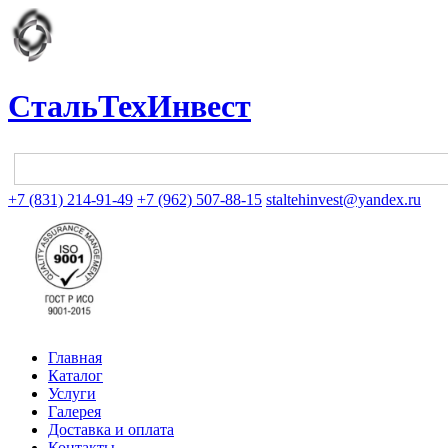
СтальТехИнвест
+7 (831) 214-91-49
+7 (962) 507-88-15
staltehinvest@yandex.ru
Главная
Каталог
Услуги
Галерея
Доставка и оплата
Контакты