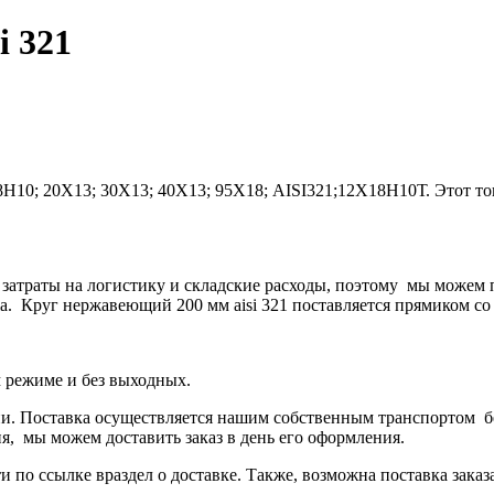
i 321
8Н10; 20Х13; 30Х13; 40Х13; 95Х18; AISI321;12Х18Н10Т
.
Этот то
 затраты на логистику и складские расходы, поэтому мы можем
а.
Круг нержавеющий 200 мм aisi 321
поставляется прямиком со 
м режиме и без выходных.
. Поставка осуществляется нашим собственным транспортом бе
ня, мы можем доставить заказ в день его оформления.
и по ссылке в
раздел о доставке
.
Также, возможна поставка заказ