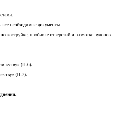
истами
.
ь все
необходимые документы
.
пескоструйке, пробивке отверстий и размотке рулонов.
.
ичеству» (П-6).
еству» (П-7).
днений.