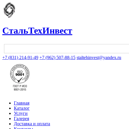
СтальТехИнвест
+7 (831) 214-91-49
+7 (962) 507-88-15
staltehinvest@yandex.ru
Главная
Каталог
Услуги
Галерея
Доставка и оплата
Контакты