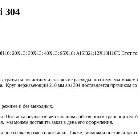
i 304
8Н10; 20Х13; 30Х13; 40Х13; 95Х18; AISI321;12Х18Н10Т
.
Этот то
 затраты на логистику и складские расходы, поэтому мы можем
а.
Круг нержавеющий 210 мм aisi 304
поставляется прямиком со 
м режиме и без выходных.
. Поставка осуществляется нашим собственным транспортом бе
ня, мы можем доставить заказ в день его оформления.
и по ссылке в
раздел о доставке
.
Также, возможна поставка заказ