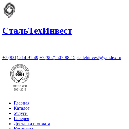
СтальТехИнвест
+7 (831) 214-91-49
+7 (962) 507-88-15
staltehinvest@yandex.ru
Главная
Каталог
Услуги
Галерея
Доставка и оплата
Контакты