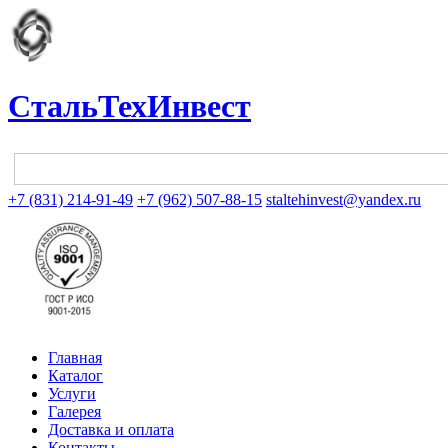
СтальТехИнвест
+7 (831) 214-91-49
+7 (962) 507-88-15
staltehinvest@yandex.ru
Главная
Каталог
Услуги
Галерея
Доставка и оплата
Контакты