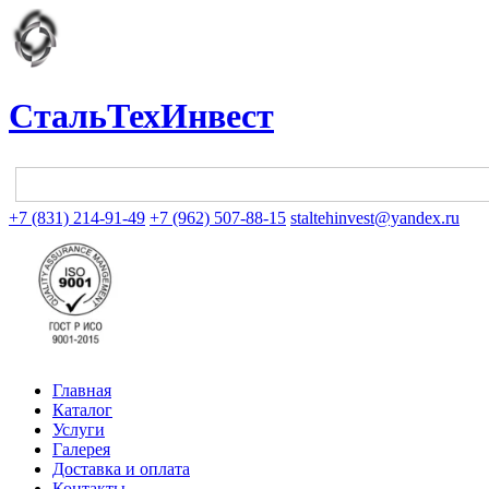
СтальТехИнвест
+7 (831) 214-91-49
+7 (962) 507-88-15
staltehinvest@yandex.ru
Главная
Каталог
Услуги
Галерея
Доставка и оплата
Контакты