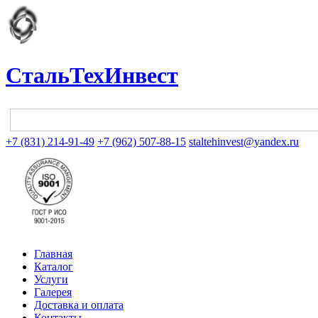
СтальТехИнвест
+7 (831) 214-91-49
+7 (962) 507-88-15
staltehinvest@yandex.ru
Главная
Каталог
Услуги
Галерея
Доставка и оплата
Контакты