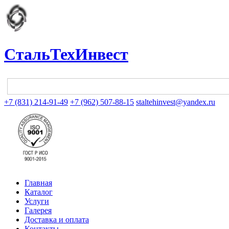
СтальТехИнвест
+7 (831) 214-91-49
+7 (962) 507-88-15
staltehinvest@yandex.ru
Главная
Каталог
Услуги
Галерея
Доставка и оплата
Контакты