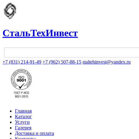
СтальТехИнвест
+7 (831) 214-91-49
+7 (962) 507-88-15
staltehinvest@yandex.ru
Главная
Каталог
Услуги
Галерея
Доставка и оплата
Контакты