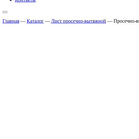
Главная
—
Каталог
—
Лист просечно-вытяжной
—
Просечно-в