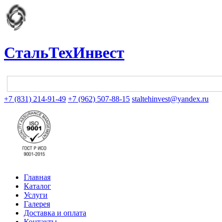
СтальТехИнвест
+7 (831) 214-91-49
+7 (962) 507-88-15
staltehinvest@yandex.ru
Главная
Каталог
Услуги
Галерея
Доставка и оплата
Контакты