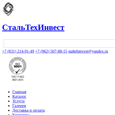
СтальТехИнвест
+7 (831) 214-91-49
+7 (962) 507-88-15
staltehinvest@yandex.ru
Главная
Каталог
Услуги
Галерея
Доставка и оплата
Контакты