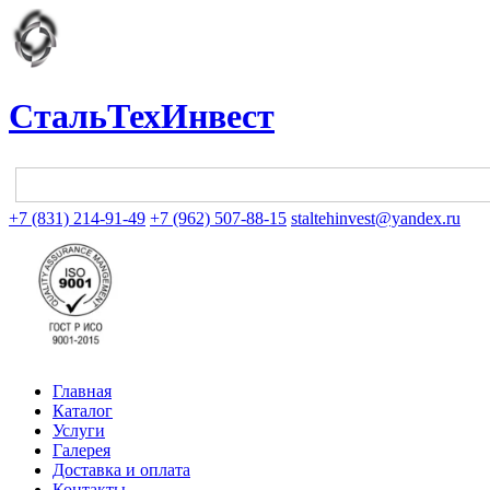
СтальТехИнвест
+7 (831) 214-91-49
+7 (962) 507-88-15
staltehinvest@yandex.ru
Главная
Каталог
Услуги
Галерея
Доставка и оплата
Контакты