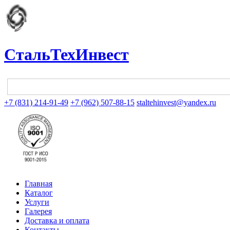
СтальТехИнвест
+7 (831) 214-91-49
+7 (962) 507-88-15
staltehinvest@yandex.ru
Главная
Каталог
Услуги
Галерея
Доставка и оплата
Контакты