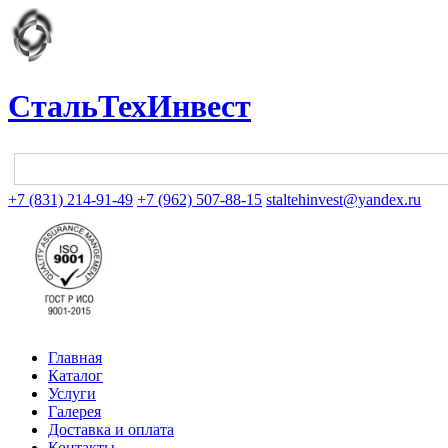
СтальТехИнвест
+7 (831) 214-91-49
+7 (962) 507-88-15
staltehinvest@yandex.ru
Главная
Каталог
Услуги
Галерея
Доставка и оплата
Контакты