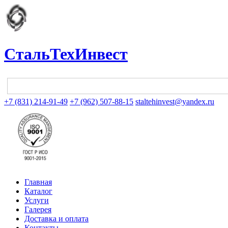
СтальТехИнвест
+7 (831) 214-91-49
+7 (962) 507-88-15
staltehinvest@yandex.ru
Главная
Каталог
Услуги
Галерея
Доставка и оплата
Контакты