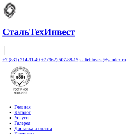
СтальТехИнвест
+7 (831) 214-91-49
+7 (962) 507-88-15
staltehinvest@yandex.ru
Главная
Каталог
Услуги
Галерея
Доставка и оплата
Контакты