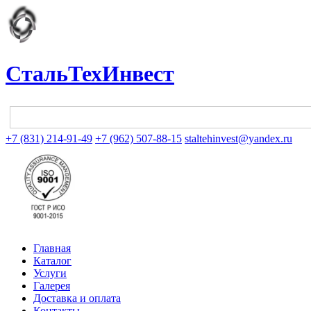
СтальТехИнвест
+7 (831) 214-91-49
+7 (962) 507-88-15
staltehinvest@yandex.ru
Главная
Каталог
Услуги
Галерея
Доставка и оплата
Контакты