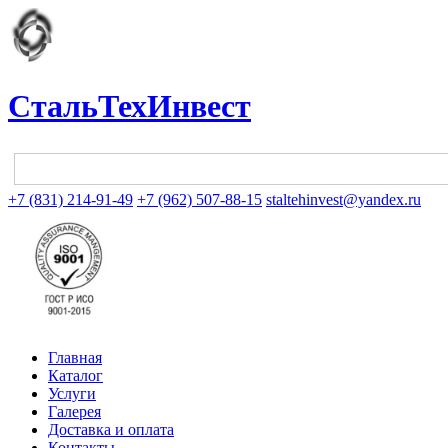
СтальТехИнвест
+7 (831) 214-91-49
+7 (962) 507-88-15
staltehinvest@yandex.ru
Главная
Каталог
Услуги
Галерея
Доставка и оплата
Контакты