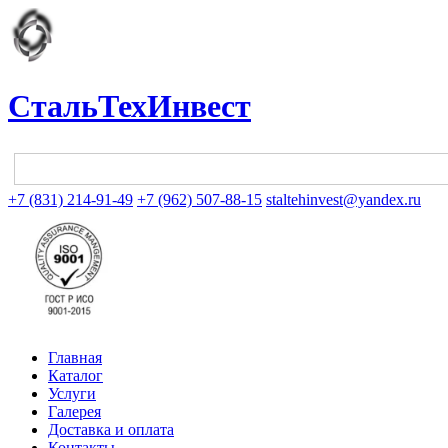
СтальТехИнвест
+7 (831) 214-91-49
+7 (962) 507-88-15
staltehinvest@yandex.ru
Главная
Каталог
Услуги
Галерея
Доставка и оплата
Контакты