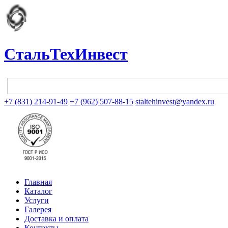
СтальТехИнвест
+7 (831) 214-91-49
+7 (962) 507-88-15
staltehinvest@yandex.ru
Главная
Каталог
Услуги
Галерея
Доставка и оплата
Контакты