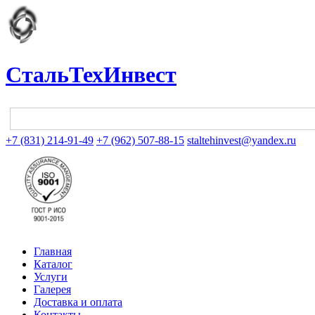
СтальТехИнвест
+7 (831) 214-91-49
+7 (962) 507-88-15
staltehinvest@yandex.ru
Главная
Каталог
Услуги
Галерея
Доставка и оплата
Контакты