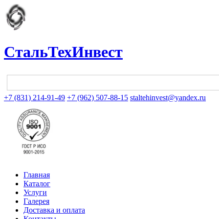
СтальТехИнвест
+7 (831) 214-91-49
+7 (962) 507-88-15
staltehinvest@yandex.ru
Главная
Каталог
Услуги
Галерея
Доставка и оплата
Контакты