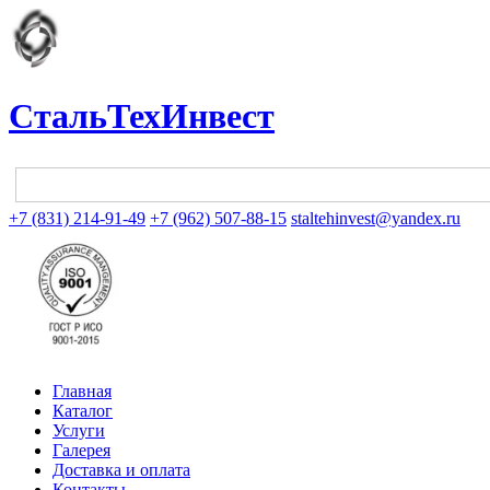
СтальТехИнвест
+7 (831) 214-91-49
+7 (962) 507-88-15
staltehinvest@yandex.ru
Главная
Каталог
Услуги
Галерея
Доставка и оплата
Контакты