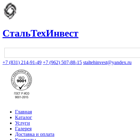
СтальТехИнвест
+7 (831) 214-91-49
+7 (962) 507-88-15
staltehinvest@yandex.ru
Главная
Каталог
Услуги
Галерея
Доставка и оплата
Контакты