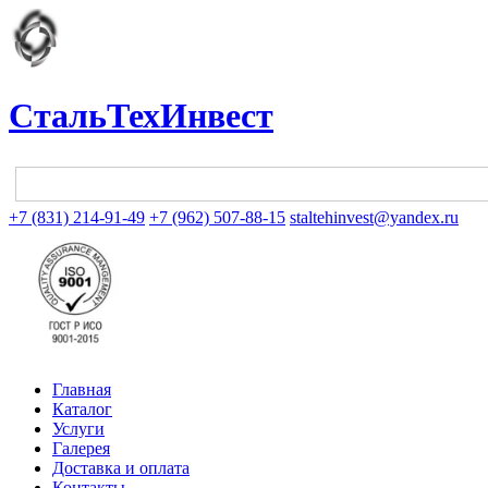
СтальТехИнвест
+7 (831) 214-91-49
+7 (962) 507-88-15
staltehinvest@yandex.ru
Главная
Каталог
Услуги
Галерея
Доставка и оплата
Контакты