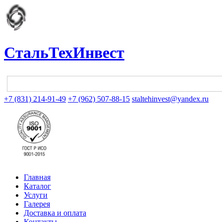
СтальТехИнвест
+7 (831) 214-91-49
+7 (962) 507-88-15
staltehinvest@yandex.ru
Главная
Каталог
Услуги
Галерея
Доставка и оплата
Контакты