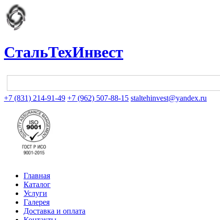
СтальТехИнвест
+7 (831) 214-91-49
+7 (962) 507-88-15
staltehinvest@yandex.ru
Главная
Каталог
Услуги
Галерея
Доставка и оплата
Контакты