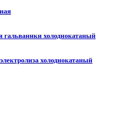
ёная
я гальваники холоднокатаный
электролиза холоднокатаный