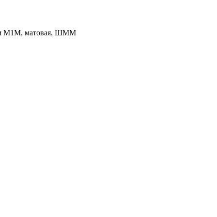
м М1М, матовая, ШММ