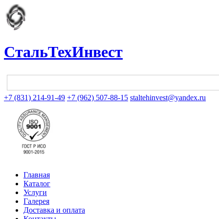
СтальТехИнвест
+7 (831) 214-91-49
+7 (962) 507-88-15
staltehinvest@yandex.ru
Главная
Каталог
Услуги
Галерея
Доставка и оплата
Контакты